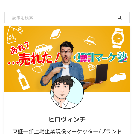
マーケティングの知識を副業でお
金に換えたい方は必見の記事で
す。 筆者は、本業は消費財メー
カーに勤めながら、副業サイトコ
コナラで年間１００万円を売り上
げています。 マーケティング戦略
カテゴリーで９６０サービス中
TOP３※にランクインしている筆
者が、あなたの副業をスタートす
る手引きをご紹介いたします。
※本記事執筆時点
（2022.03.31） マーケティング
は、副業で大いに稼げる職種 マ
ーケティング人材は、圧倒的に人
材不足 あなたがマーケティング
人材（マーケター）なら、今すぐ
副業を始めるべきです。 マーケ
ティ ...
ヒロヴィンチ
東証一部上場企業現役マーケッタ―/ブランド